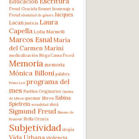
Escritura
Educación
Freud
Graciela Brunet
homenaje a
Jacques
Freud
identidad de género
Laura
Lacan
justicia
Capella
Lydia Marinelli
Marcos Esnal
María
del Carmen Marini
medicalización
Mega Causa Feced
Memoria
memoria
Mónica Billoni
palabra
programa del
Primo Levi
mes
Pueblos Originarios
Quema
Sabina
quemar libros
de Libros
Spielrein
shoá
sexualidad
Sigmund Freud
Simone de
Stella Orzuza
Beauvoir
Subjetividad
utopía
Vida Urbana
violencia