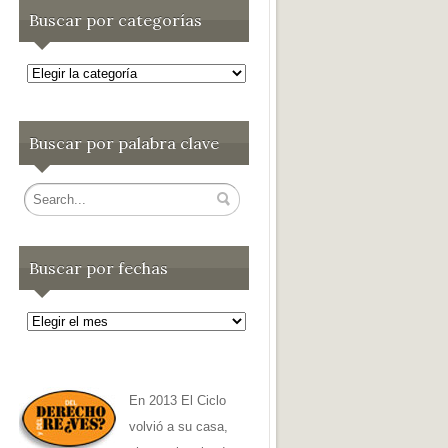
Buscar por categorías
Buscar
por
categorías
Buscar por palabra clave
Buscar por fechas
Buscar
por
fechas
En 2013 El Ciclo
volvió a su casa,