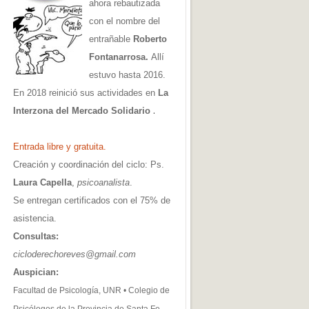
ahora rebautizada
con el nombre del
entrañable
Roberto
Fontanarrosa.
Allí
estuvo hasta 2016.
En 2018 reinició sus actividades en
La
.
Interzona del Mercado Solidario
Entrada libre y gratuita.
Creación y coordinación del ciclo: Ps.
Laura Capella
,
psicoanalista
.
Se entregan certificados con el 75% de
asistencia.
Consultas:
cicloderechoreves@gmail.com
Auspician:
Facultad de Psicología, UNR • Colegio de
Psicólogos de la Provincia de Santa Fe,