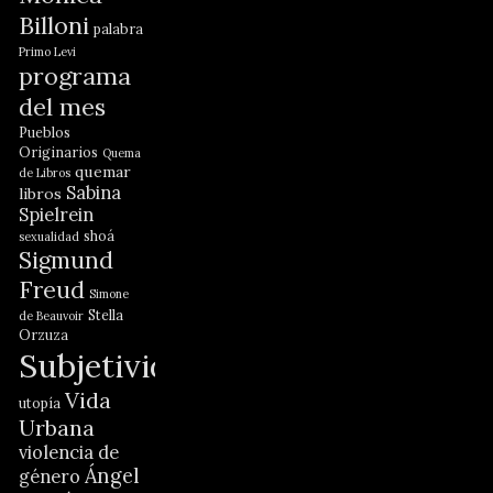
Billoni
palabra
Primo Levi
programa
del mes
Pueblos
Originarios
Quema
quemar
de Libros
Sabina
libros
Spielrein
shoá
sexualidad
Sigmund
Freud
Simone
Stella
de Beauvoir
Orzuza
Subjetividad
Vida
utopía
Urbana
violencia de
Ángel
género