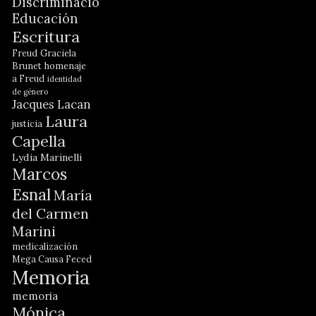
Discriminación
Educación
Escritura
Freud
Graciela
Brunet
homenaje
a Freud
identidad
de género
Jacques Lacan
Laura
justicia
Capella
Lydia Marinelli
Marcos
Esnal
María
del Carmen
Marini
medicalización
Mega Causa Feced
Memoria
memoria
Mónica