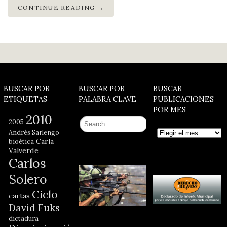
CONTINUE READING →
BUSCAR POR
BUSCAR POR
BUSCAR
ETIQUETAS
PALABRA CLAVE
PUBLICACIONES
POR MES
2010
2005
Buscar
Andrés Sarlengo
publicaciones
Carla
bioética
por
Valverde
mes
Carlos
Solero
Ciclo
cartas
David Fuks
dictadura