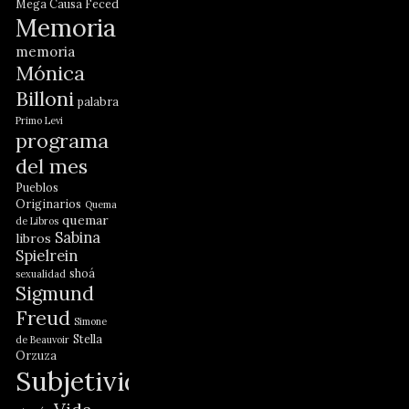
Mega Causa Feced
Memoria
memoria
Mónica
Billoni
palabra
Primo Levi
programa
del mes
Pueblos
Originarios
Quema
quemar
de Libros
Sabina
libros
Spielrein
shoá
sexualidad
Sigmund
Freud
Simone
Stella
de Beauvoir
Orzuza
Subjetividad