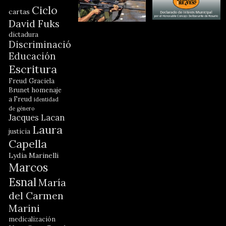
Ciclo
cartas
David Fuks
dictadura
Discriminación
Educación
Escritura
Freud
Graciela
Brunet
homenaje
a Freud
identidad
de género
Jacques Lacan
Laura
justicia
Capella
Lydia Marinelli
Marcos
Esnal
María
del Carmen
Marini
medicalización