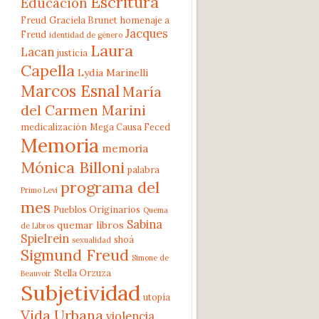
Escritura
Educación
Freud
Graciela Brunet
homenaje a
Jacques
Freud
identidad de género
Laura
Lacan
justicia
Capella
Lydia Marinelli
Marcos Esnal
María
del Carmen Marini
medicalización
Mega Causa Feced
Memoria
memoria
Mónica Billoni
palabra
programa del
Primo Levi
mes
Pueblos Originarios
Quema
Sabina
quemar libros
de Libros
Spielrein
shoá
sexualidad
Sigmund Freud
Simone de
Stella Orzuza
Beauvoir
Subjetividad
utopía
Vida Urbana
violencia