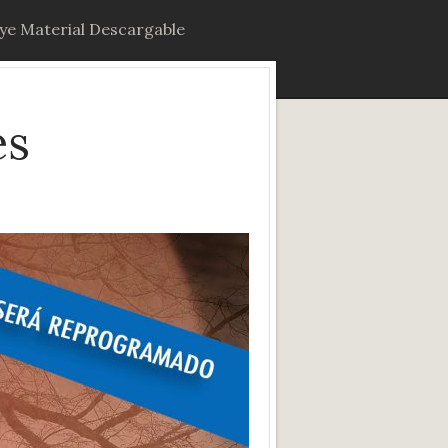
uye Material Descargable
és