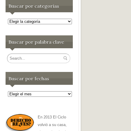
Buscar por categorías
Buscar
por
categorías
Buscar por palabra clave
Buscar por fechas
Buscar
por
fechas
En 2013 El Ciclo
volvió a su casa,