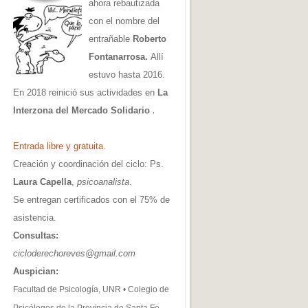
ahora rebautizada
con el nombre del
entrañable
Roberto
Fontanarrosa.
Allí
estuvo hasta 2016.
En 2018 reinició sus actividades en
La
.
Interzona del Mercado Solidario
Entrada libre y gratuita.
Creación y coordinación del ciclo: Ps.
Laura Capella
,
psicoanalista
.
Se entregan certificados con el 75% de
asistencia.
Consultas:
cicloderechoreves@gmail.com
Auspician:
Facultad de Psicología, UNR • Colegio de
Psicólogos de la Provincia de Santa Fe,