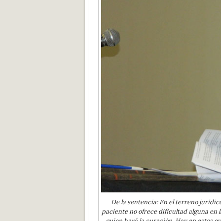
De la sentencia: En el terreno jurídi
paciente no ofrece dificultad alguna en 
quien hará la curación. Hay en estos e