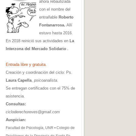
ahora rebautizada
con el nombre del
entrañable
Roberto
Fontanarrosa.
Allí
estuvo hasta 2016.
En 2018 reinició sus actividades en
La
.
Interzona del Mercado Solidario
Entrada libre y gratuita.
Creación y coordinación del ciclo: Ps.
Laura Capella
,
psicoanalista
.
Se entregan certificados con el 75% de
asistencia.
Consultas:
cicloderechoreves@gmail.com
Auspician:
Facultad de Psicología, UNR • Colegio de
Psicólogos de la Provincia de Santa Fe,