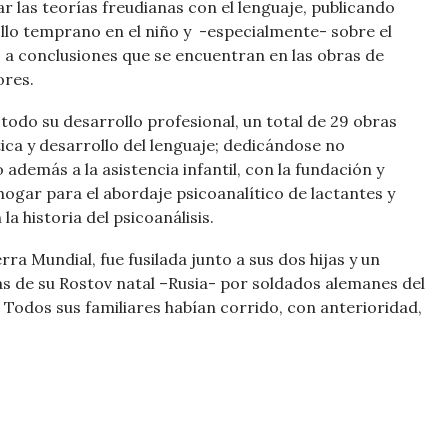
lar las teorías freudianas con el lenguaje, publicando
ollo temprano en el niño y -especialmente- sobre el
o a conclusiones que se encuentran en las obras de
ores.
 todo su desarrollo profesional, un total de 29 obras
stica y desarrollo del lenguaje; dedicándose no
 además a la asistencia infantil, con la fundación y
hogar para el abordaje psicoanalítico de lactantes y
la historia del psicoanálisis.
ra Mundial, fue fusilada junto a sus dos hijas y un
as de su Rostov natal –Rusia- por soldados alemanes del
e. Todos sus familiares habían corrido, con anterioridad,