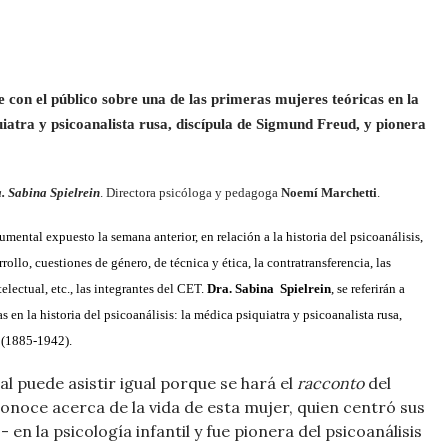
e con el público sobre una de las primeras mujeres teóricas en la
quiatra y psicoanalista rusa, discípula de Sigmund Freud, y pionera
. Sabina Spielrein
. Directora psicóloga y pedagoga
Noemí Marchetti
.
umental expuesto la semana anterior, en relación a la historia del psicoanálisis,
rollo, cuestiones de género, de técnica y ética, la contratransferencia, las
electual, etc., las integrantes del CET.
Dra. Sabina Spielrein
, se referirán a
s en la historia del psicoanálisis: la médica psiquiatra y psicoanalista rusa,
 (1885-1942).
l puede asistir igual porque se hará el
racconto
del
onoce acerca de la vida de esta mujer, quien centró sus
 en la psicología infantil y fue pionera del psicoanálisis