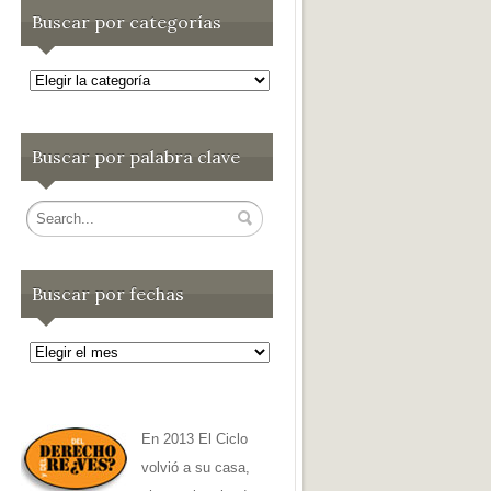
Buscar por categorías
Buscar
por
categorías
Buscar por palabra clave
Buscar por fechas
Buscar
por
fechas
En 2013 El Ciclo
volvió a su casa,