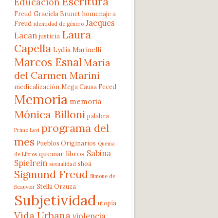
Escritura
Educación
Freud
Graciela Brunet
homenaje a
Jacques
Freud
identidad de género
Laura
Lacan
justicia
Capella
Lydia Marinelli
Marcos Esnal
María
del Carmen Marini
medicalización
Mega Causa Feced
Memoria
memoria
Mónica Billoni
palabra
programa del
Primo Levi
mes
Pueblos Originarios
Quema
Sabina
quemar libros
de Libros
Spielrein
shoá
sexualidad
Sigmund Freud
Simone de
Stella Orzuza
Beauvoir
Subjetividad
utopía
Vida Urbana
violencia